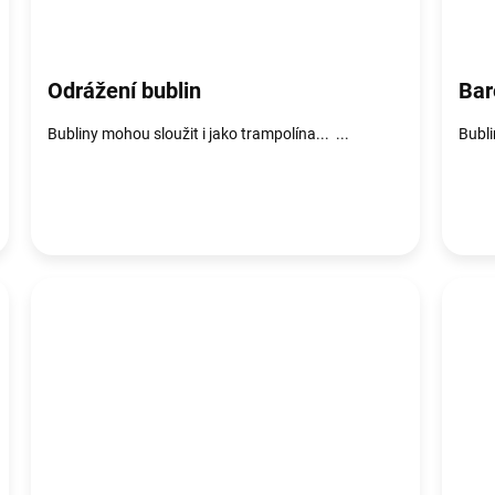
Odrážení bublin
Bar
Bubliny mohou sloužit i jako trampolína... ...
Bubli