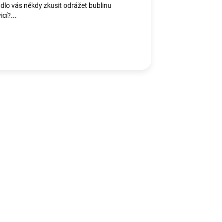
lo vás někdy zkusit odrážet bublinu
icí?...