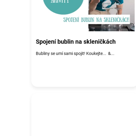
s
č
l
á
n
k
ů
Spojení bublin na skleničkách
Bubliny se umí sami spojit! Koukejte... &...