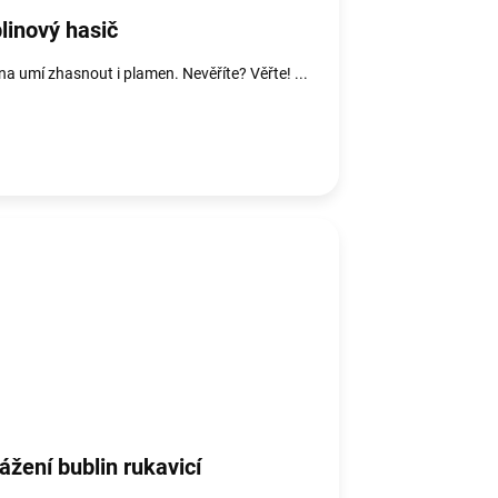
linový hasič
na umí zhasnout i plamen. Nevěříte? Věřte! ...
ážení bublin rukavicí