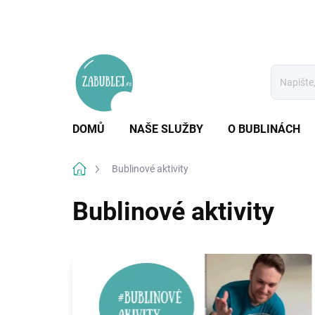
Přejít
na
obsah
DOMŮ
NAŠE SLUŽBY
O BUBLINÁCH
Domů
Bublinové aktivity
Bublinové aktivity
V
ý
p
i