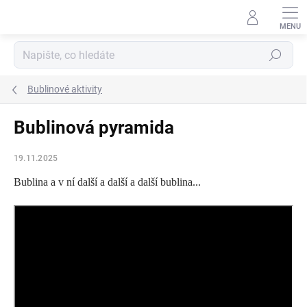
Přejít
na
obsah
Hledat
Bublinové aktivity
Bublinová pyramida
19.11.2025
Bublina a v ní další a další a další bublina...