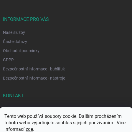
INFORMACE PRO VÁS
Naše služby
Časté dotazy
Obchodní podmínky
GDPR
Bezpečnostní informace - bublifuk
Bezpečnostní informace - nástroje
KONTAKT
obchod
@
zabublej.cz
Tento web používá soubory cookie. Dalším procházením
+420 702 263 525
tohoto webu vyjadřujete souhlas s jejich používáním.. Více
informací
zde
.