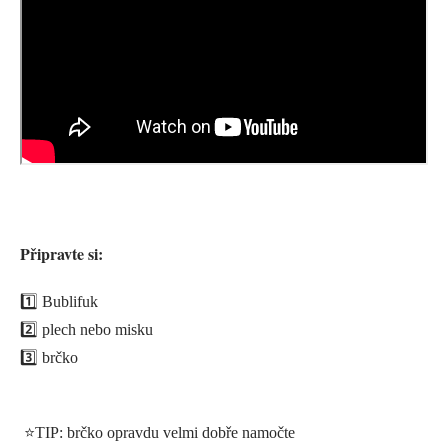
Připravte si:
1️⃣ Bublifuk
2️⃣ plech nebo misku
3️⃣ brčko
⭐️TIP: brčko opravdu velmi dobře namočte