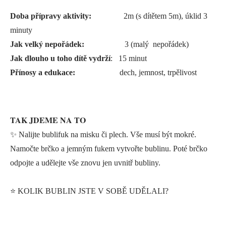
Doba přípravy aktivity:
2m (s dítětem 5m), úklid 3
minuty
Jak velký nepořádek:
3 (malý nepořádek)
Jak dlouho u toho dítě vydrží
: 15 minut
Přínosy a edukace:
dech, jemnost, trpělivost
TAK JDEME NA TO
✨ Nalijte bublifuk na misku či plech. Vše musí být mokré.
Namočte brčko a jemným fukem vytvořte bublinu. Poté brčko
odpojte a udělejte vše znovu jen uvnitř bubliny.
⭐️ KOLIK BUBLIN JSTE V SOBĚ UDĚLALI?