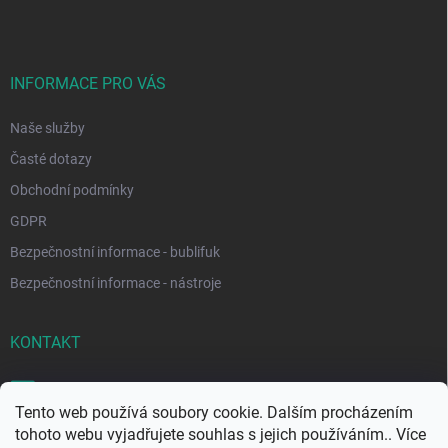
INFORMACE PRO VÁS
Naše služby
Časté dotazy
Obchodní podmínky
GDPR
Bezpečnostní informace - bublifuk
Bezpečnostní informace - nástroje
KONTAKT
obchod
@
zabublej.cz
Tento web používá soubory cookie. Dalším procházením
+420 702 263 525
tohoto webu vyjadřujete souhlas s jejich používáním.. Více