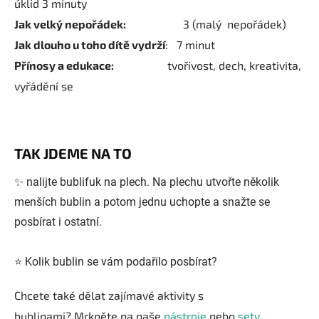
úklid 3 minuty
Jak velký nepořádek:
3 (malý nepořádek)
Jak dlouho u toho dítě vydrží
: 7 minut
Přínosy a edukace:
tvořivost, dech, kreativita,
vyřádění se
TAK JDEME NA TO
✨ nalijte bublifuk na plech. Na plechu utvořte několik
menších bublin a potom jednu uchopte a snažte se
posbírat i ostatní.
⭐️ Kolik bublin se vám podařilo posbírat?
Chcete také dělat zajímavé aktivity s
bublinami? Mrkněte na naše
nástroje
nebo
sety
.