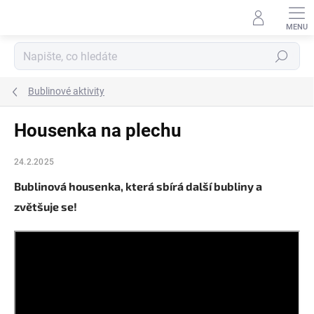
Přejít
na
obsah
Hledat
Bublinové aktivity
Housenka na plechu
24.2.2025
Bublinová housenka, která sbírá další bubliny a
zvětšuje se!