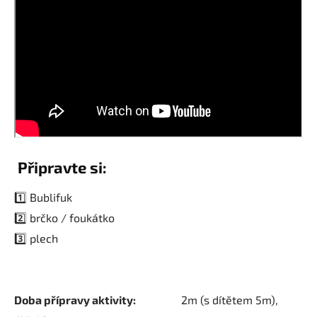
Připravte si:
1️⃣ Bublifuk
2️⃣ brčko / foukátko
3️⃣ plech
Doba přípravy aktivity:
2m (s dítětem 5m),