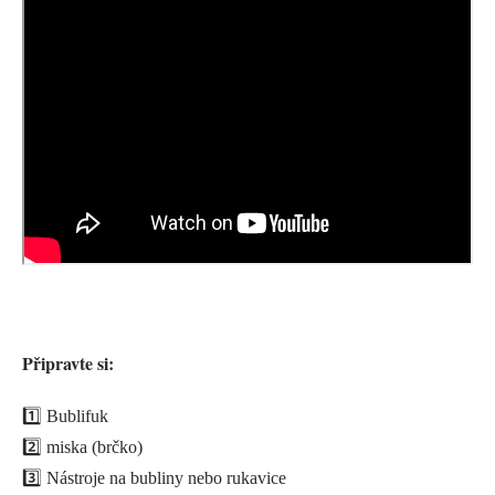
Připravte si:
1️⃣ Bublifuk
2️⃣ miska (brčko)
3️⃣ Nástroje na bubliny nebo rukavice