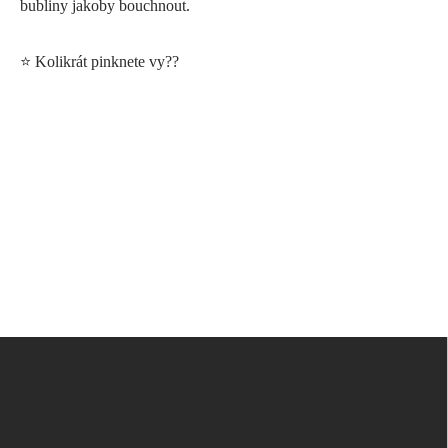
bubliny jakoby bouchnout.
⭐️ Kolikrát pinknete vy??
Z
á
p
a
t