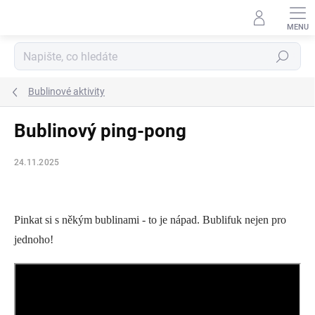
Přejít
na
obsah
Hledat
Bublinové aktivity
Bublinový ping-pong
24.11.2025
Pinkat si s někým bublinami - to je nápad. Bublifuk nejen pro
jednoho!