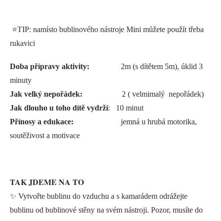
⭐️TIP: namísto bublinového nástroje Mini můžete použít třeba
rukavici
Doba přípravy aktivity:
2m (s dítětem 5m), úklid 3
minuty
Jak velký nepořádek:
2 ( velmimalý nepořádek)
Jak dlouho u toho dítě vydrží
: 10 minut
Přínosy a edukace:
jemná u hrubá motorika,
soutěživost a motivace
TAK JDEME NA TO
✨ Vytvořte bublinu do vzduchu a s kamarádem odrážejte
bublinu od bublinové stěny na svém nástroji. Pozor, musíte do