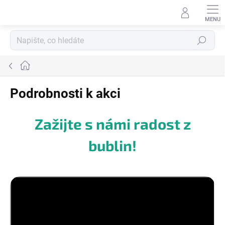
Přejít
na
obsah
Hledat
Domů
Podrobnosti k akci
Zažijte s námi radost z
bublin!