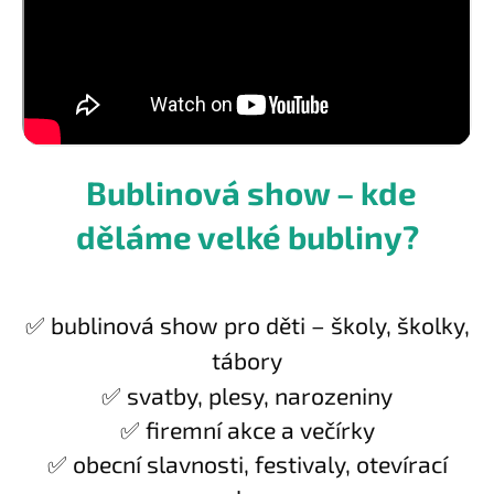
Bublinová show – kde
děláme velké bubliny?
✅ bublinová show pro děti – školy, školky,
tábory
✅ svatby, plesy, narozeniny
✅ firemní akce a večírky
✅ obecní slavnosti, festivaly, otevírací