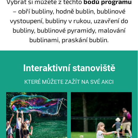
Vybrat si můžete z těchto
bodů programu
– obří bubliny, hodně bublin, bublinové
vystoupení, bubliny v rukou, uzavření do
bubliny, bublinové pyramidy, malování
bublinami, praskání bublin.
Interaktivní stanoviště
KTERÉ MŮŽETE ZAŽÍT NA SVÉ AKCI