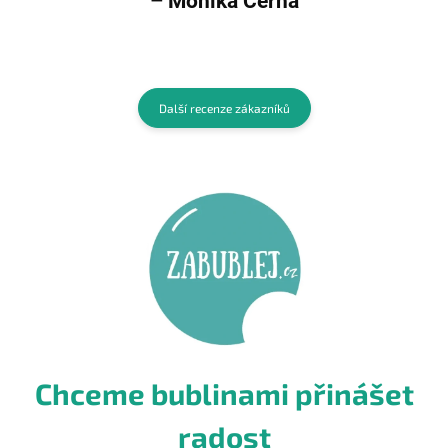
– Monika Černá
Další recenze zákazníků
Chceme bublinami přinášet
radost