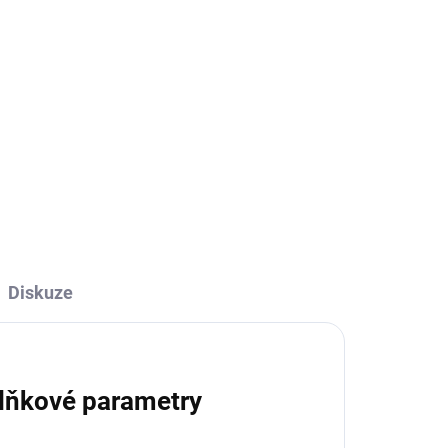
Do košíku
Bublifuková krabice je věc, která
pomůže na místech, kde to není
erá
jednoduché. Rozhodli jsme se
ní
přinést radost bublinami i tam. Po
zakoupení získáte certifikát a po
m. Po
uskutečnění...
 po
Diskuze
lňkové parametry