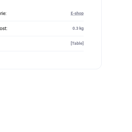
rie
:
E-shop
ost
:
0.3 kg
[Table]