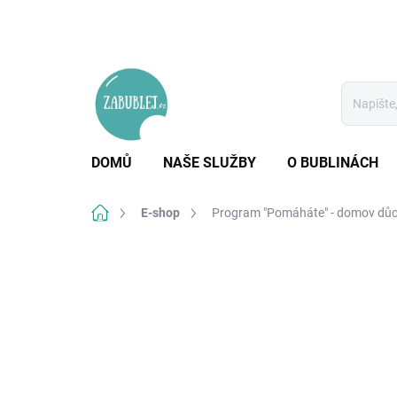
Přejít
na
obsah
DOMŮ
NAŠE SLUŽBY
O BUBLINÁCH
Domů
E-shop
Program "Pomáháte" - domov dů