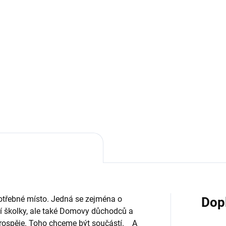
2 590 Kč
Do košíku
Do košíku
li máte rádi univerzální řešení
k tohle je přímo pro vás. Uni
Bublifuková krabice je věc, kt
roj totiž zvládne vyrobit
pomůže na místech, kde to ne
 bubliny, ale i moře bublinek
jednoduché. Rozhodli jsme se
em. ✅ Kombinuje nástroj Vela
přinést radost bublinami i ta
ga -...
zakoupení získáte certifikát a
uskutečnění...
otřebné místo. Jedná se zejména o
Dop
ní školky, ale také Domovy důchodců a
prospěje. Toho chceme být součástí. A