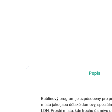
Do košíku
Užijte si obří bubliny do sytosti.
Jest
Stačí použít náš speciální nástroj
- pa
a megabubliny jsou na světě. ✅
nást
Výhodný set obsahuje bublifuk (1
mega
l) a nástroj MEGA. ✅ Užijete si s
kol
ním mega...
a Me
Popis
Bublinový program je uzpůsobený pro p
místa jako jsou dětské domovy, speciál
LDN. Prostě místa, kde trochu úsměvu 