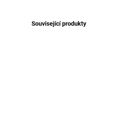
Související produkty
TIP
TIP
SKLADEM
Základní set Zabublej
UNI
320 Kč
30